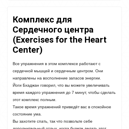
и
разворачивание
энергии
Комплекс для
(Folding
and
Сердечного центра
Unfolding
of
(Exercises for the Heart
the
Energy)
Center)
Все упражнения в этом комплексе работают с
сердечной мышцей и сердечным центром. Они
направлены на восполнение запасов энергии.
Йоги Бхаджан говорил, что вы можете увеличивать
время каждого упражнения до 7 минут, чтобы сделать
этот комплекс полным.
Такое время упражнений приведёт вас в спокойное
состояние ума.
Вы захотите спать, так что позвольте себе
дополнительный отдых, когда будете делать этот