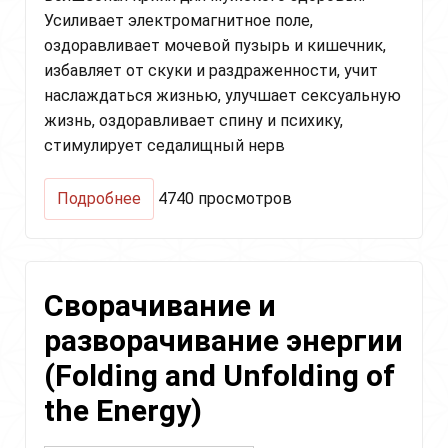
Усиливает электромагнитное поле,
оздоравливает мочевой пузырь и кишечник,
избавляет от скуки и раздраженности, учит
наслаждаться жизнью, улучшает сексуальную
жизнь, оздоравливает спину и психику,
стимулирует седалищный нерв
о
Подробнее
4740 просмотров
Крийя
для
мужчин
"Потенция
Сворачивание и
и
Потенциал"
разворачивание энергии
(Folding and Unfolding of
the Energy)