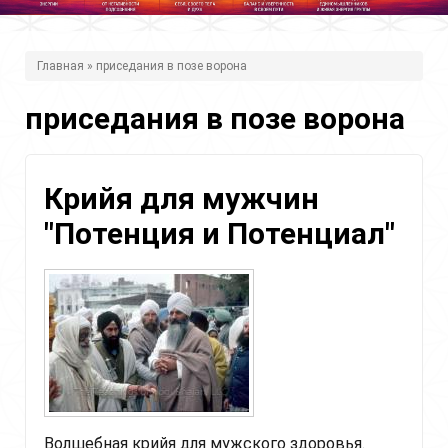
В
Главная
» приседания в позе ворона
ы
приседания в позе ворона
з
д
е
Крийя для мужчин
с
"Потенция и Потенциал"
ь
Волшебная крийя для мужского здоровья.