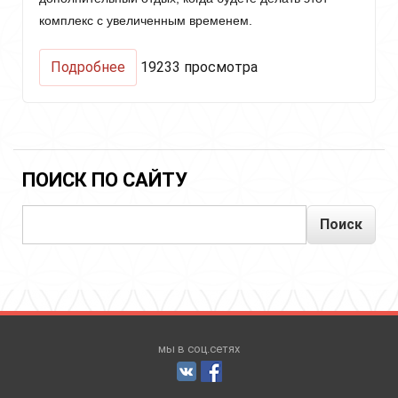
комплекс с увеличенным временем.
о
Подробнее
19233 просмотра
Комплекс
для
Сердечного
центра
(Exercises
for
ПОИСК ПО САЙТУ
the
Heart
Поиск
Center)
мы в соц.сетях