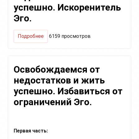
Эго
успешно. Искоренитель
Эго.
о
Подробнее
6159 просмотров
Освободиться
от
недостатков
и
Освобождаемся от
жить
успешно.
недостатков и жить
Искоренитель
Эго.
успешно. Избавиться от
ограничений Эго.
Первая часть: