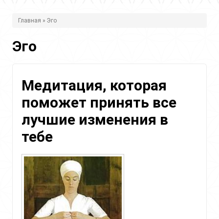
В
Главная
» Эго
ы
Эго
з
д
е
Медитация, которая
с
поможет принять все
ь
лучшие изменения в
тебе