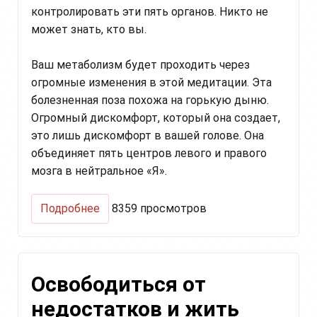
контролировать эти пять органов. Никто не
может знать, кто вы.
Ваш метаболизм будет проходить через
огромные изменения в этой медитации. Эта
болезненная поза похожа на горькую дыню.
Огромный дискомфорт, который она создает,
это лишь дискомфорт в вашей голове. Она
объединяет пять центров левого и правого
мозга в нейтральное «Я».
о
Подробнее
8359 просмотров
Медитация
для
внутренней
силы
Освободиться от
и
исцеления
недостатков и жить
вашего