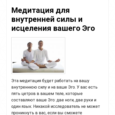
принять
Медитация для
все
лучшие
внутренней силы и
изменения
в
исцеления вашего Эго
тебе
Эта медитация будет работать на вашу
внутреннюю силу и на ваше Эго. У вас есть
пять цетров в вашем теле, которые
составляют ваше Эго: две ноги, две руки и
один язык. Никакой исследователь не может
проникнуть в вас, если вы сможете