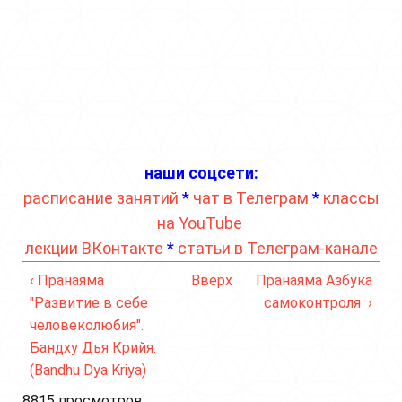
наши соцсети:
расписание занятий
*
чат в Телеграм
*
классы
на YouTube
лекции ВКонтакте
*
статьи в Телеграм-канале
‹ Пранаяма
Вверх
Пранаяма Азбука
"Развитие в себе
самоконтроля ›
человеколюбия".
Бандху Дья Крийя.
(Bandhu Dya Kriya)
8815 просмотров