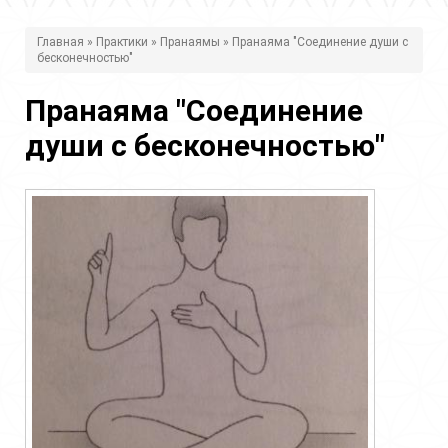
В
Главная
»
Практики
»
Пранаямы
» Пранаяма "Соединение души с
бесконечностью"
ы
з
Пранаяма "Соединение
д
души с бесконечностью"
е
с
ь