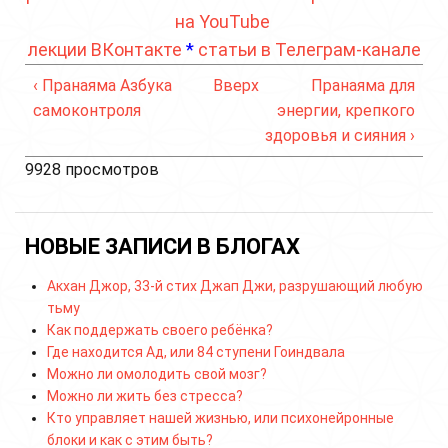
на YouTube
лекции ВКонтакте
*
статьи в Телеграм-канале
‹ Пранаяма Азбука
Вверх
Пранаяма для
самоконтроля
энергии, крепкого
здоровья и сияния ›
9928 просмотров
НОВЫЕ ЗАПИСИ В БЛОГАХ
Акхан Джор, 33-й стих Джап Джи, разрушающий любую
тьму
Как поддержать своего ребёнка?
Где находится Ад, или 84 ступени Гоиндвала
Можно ли омолодить свой мозг?
Можно ли жить без стресса?
Кто управляет нашей жизнью, или психонейронные
блоки и как с этим быть?