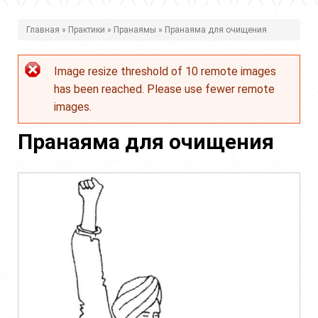
В
Главная
»
Практики
»
Пранаямы
» Пранаяма для очищения
ы
Image resize threshold of 10 remote images
з
Сообщение
has been reached. Please use fewer remote
д
об
images.
е
ошибке
Пранаяма для очищения
с
ь