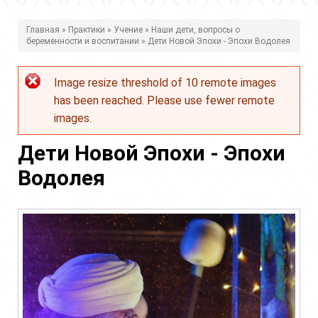
В
Главная
»
Практики
»
Учение
»
Наши дети, вопросы о
беременности и воспитании
» Дети Новой Эпохи - Эпохи Водолея
ы
з
Image resize threshold of 10 remote images
Сообщение
д
has been reached. Please use fewer remote
об
е
images.
ошибке
с
Дети Новой Эпохи - Эпохи
ь
Водолея