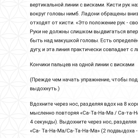
вертикальной линии с висками. Кисти рук на
вокруг головы нимб. Ладони обращены вни
отходят от кисти. «Это положение рук - сво
Руки не должны слишком выдвигаться впер
быть над макушкой головы. Есть определё
дугу, и эта линия практически совпадает с 
Кончики пальцев на одной линии с висками
(Прежде чем начать упражнение, чтобы под
выдохнуть.)
Вдохните через нос, разделяя вдох на 8 ко
мысленно повторяя «Са-Та-На-Ма / Cа-та-На
4 секунды). Выдохните через нос, разделяя
«Са- Та-На-Ма/Ca-Та-На-Ма» (2 подвыдоха -