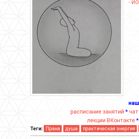
- Й
наш
расписание занятий
*
чат
лекции ВКонтакте
Теги:
Прана
душа
практическая энергия