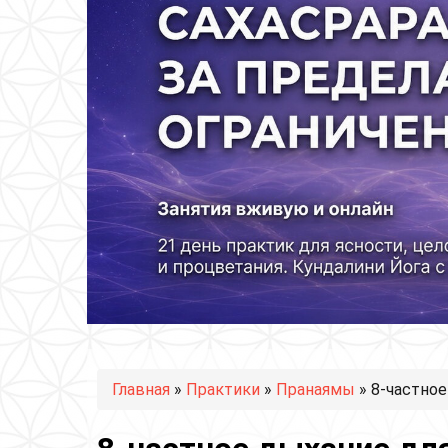
Вы здесь
Главная
»
Практики
»
Пранаямы
» 8-частно