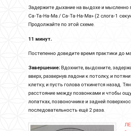
Задержите дыхание на выдохе и мысленно по
Ca-Ta-На-Ма / Са-Та-На-Ма» (2 слога-1 сек
Продолжайте по этой схеме.
11 минут.
Постепенно доведите время практики до м
Завершение:
Вдохните, выдохните, задержи
вверх, развернув ладони к потолку, и потян
клетку, и пусть голова откинется назад. Тя
расстояние между позвонками и чтобы ощу
лопатках, позвоночнике и задней поверхно
последовательность ещё 2 раза.
ЛЕ