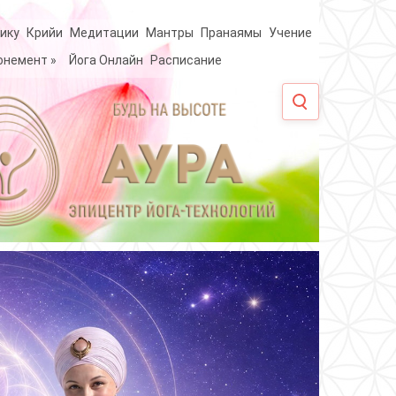
ику
Крийи
Медитации
Мантры
Пранаямы
Учение
онемент
»
Йога Онлайн
Расписание