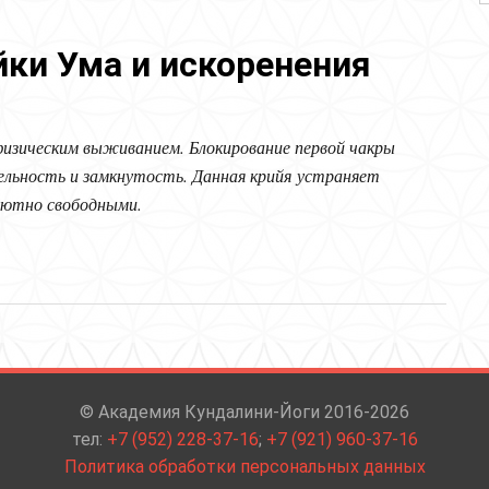
йки Ума и искоренения
 физическим выживанием. Блокирование первой чакры
ельность и замкнутость. Данная крийя устраняет
олютно свободными.
 искоренения безумия и паранойи
© Академия Кундалини-Йоги 2016-2026
тел:
+7 (952) 228-37-16
;
+7 (921) 960-37-16
Политика обработки персональных данных