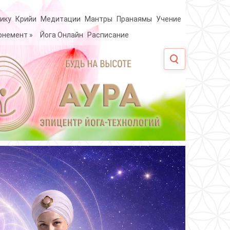
ику
Крийи
Медитации
Мантры
Пранаямы
Учение
онемент
»
Йога Онлайн
Расписание