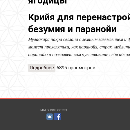
ягодицы
Крийя для перенастро
безумия и паранойи
Муладхара чакра связана с земным заземлением и
может проявляться, как паранойя, страх, медлит
паранойю и позволяет вам чувствовать себя абс
Подробнее
о Крийя для перенастройки Ума и
6895 просмотров
мы в соц.сетях