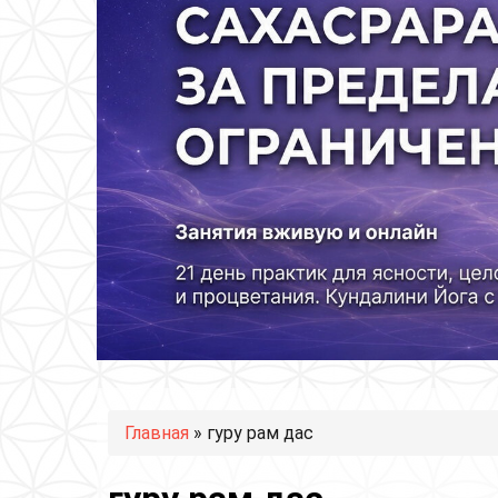
Вы здесь
Главная
» гуру рам дас