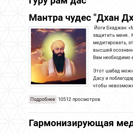
гуру рам дас
Мантра чудес "Дхан Дх
Йоги Бхаджан: «М
защитить меня... 
медитировать, э
высшей осознанно
Вам необходимо е
Этот шабад можно
Дасу и поблагода
чтобы невозмож
Подробнее
о Мантра чудес "Дхан Дхан Рам Да
10512 просмотров
Гармонизирующая мед