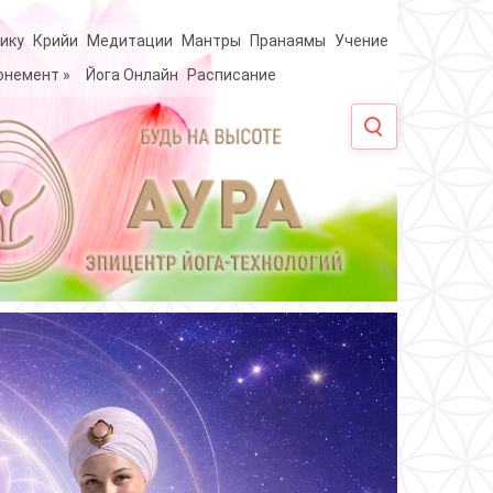
ику
Крийи
Медитации
Мантры
Пранаямы
Учение
онемент
»
Йога Онлайн
Расписание