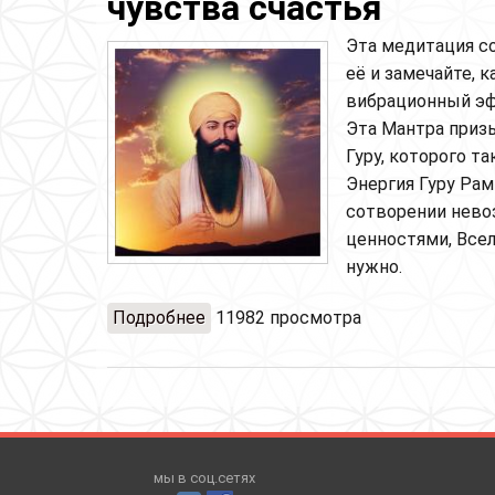
чувства счастья
Эта медитация с
её и замечайте, 
вибрационный эф
Эта Мантра призы
Гуру, которого т
Энергия Гуру Рам
сотворении нево
ценностями, Всел
нужно.
Подробнее
о Гармонизирующая медитация Гу
11982 просмотра
мы в соц.сетях