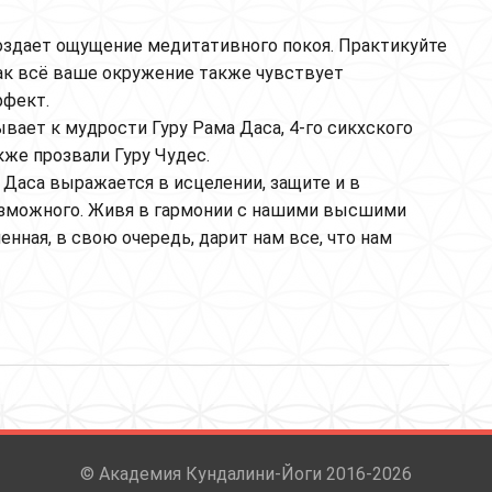
оздает ощущение медитативного покоя. Практикуйте
как всё ваше окружение также чувствует
фект.
вает к мудрости Гуру Рама Даса, 4-го сикхского
акже прозвали Гуру Чудес.
 Даса выражается в исцелении, защите и в
зможного. Живя в гармонии с нашими высшими
енная, в свою очередь, дарит нам все, что нам
ру Рам Даса для чувства счастья
© Академия Кундалини-Йоги 2016-2026