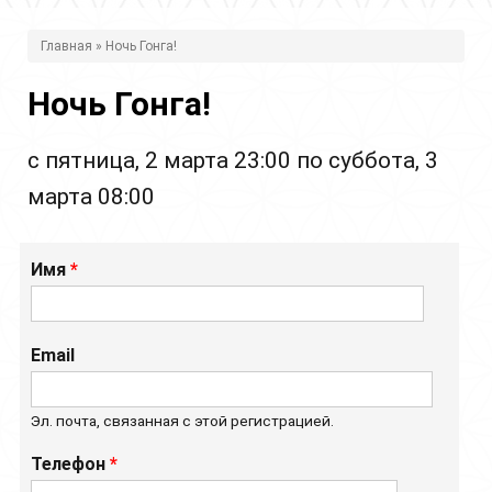
В
Главная
» Ночь Гонга!
ы
Ночь Гонга!
з
д
с
пятница, 2 марта 23:00
по
суббота, 3
е
марта 08:00
с
ь
Имя
*
Email
Эл. почта, связанная с этой регистрацией.
Телефон
*