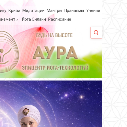
ику
Крийи
Медитации
Мантры
Пранаямы
Учение
онемент
»
Йога Онлайн
Расписание