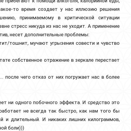
е прибегают к помощи алкоголя, калорийной еды,
 какое-то время создает у нас иллюзию решения
ению, принимаемому в критической ситуации
не стресс никуда из нас не уходит. А применение
тив, несет дополнительные проблемы:
утит/тошнит, мучают угрызения совести и чувство
ьтате собственное отражение в зеркале перестает
 после чего отказ от них погружает нас в более
еет ни одного побочного эффекта. И средство это
работает не всегда так быстро, как нам того бы
ый и длительный. И никаких лишних килограммов,
ой боли)))