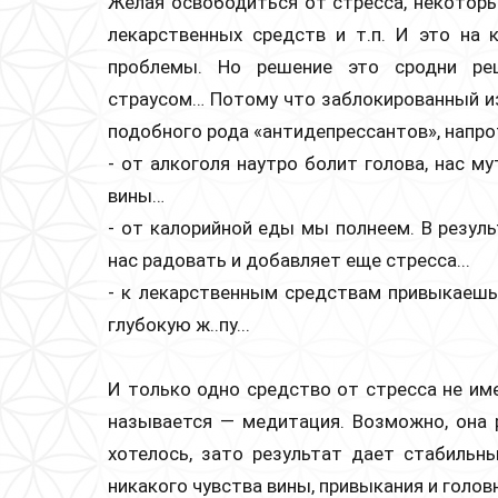
Желая освободиться от стресса, некоторы
лекарственных средств и т.п. И это на
проблемы. Но решение это сродни реш
страусом… Потому что заблокированный изв
подобного рода «антидепрессантов», напро
- от алкоголя наутро болит голова, нас м
вины…
- от калорийной еды мы полнеем. В резул
нас радовать и добавляет еще стресса...
- к лекарственным средствам привыкаешь…
глубокую ж..пу...
И только одно средство от стресса не им
называется — медитация. Возможно, она 
хотелось, зато результат дает стабильн
никакого чувства вины, привыкания и головн