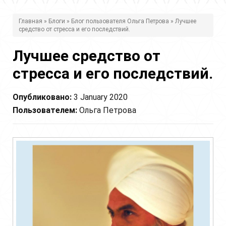
В
Главная
»
Блоги
»
Блог пользователя Ольга Петрова
» Лучшее
средство от стресса и его последствий.
ы
з
Лучшее средство от
д
стресса и его последствий.
е
Опубликовано:
3 January 2020
с
Пользователем:
Ольга Петрова
ь