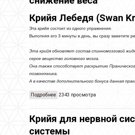
снижение веса
Крийя Лебедя (Swan Kr
Эта крийя состоит из одного упражнения.
Выполняя его 3 минуты в день, вы сразу заметите ре
Эта крийя обновляет состав спинномозговой жид
серое вещество головного мозга.
Она также способствует раскрытию Пранического
позвоночника.
А в качестве дополнительного бонуса данная пра
Подробнее
о Крийя Лебедя (Swan Kriya)
2343 просмотра
Крийя для нервной си
системы