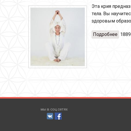
Эта крия предназ
тела. Вы научите
здоровым образо
Подробнее
о Кри
1889
мы в соц.сетях