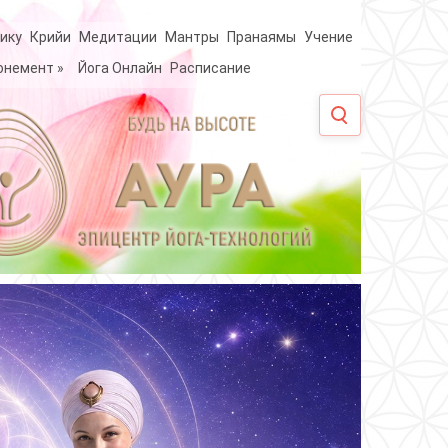
ику
Крийи
Медитации
Мантры
Пранаямы
Учение
онемент
»
Йога Онлайн
Расписание