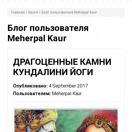
В
Главная
»
Блоги
» Блог пользователя Meherpal Kaur
ы
Блог пользователя
з
Meherpal Kaur
д
е
с
ДРАГОЦЕННЫЕ КАМНИ
ь
КУНДАЛИНИ ЙОГИ
Опубликовано:
4 September 2017
Пользователем:
Meherpal Kaur