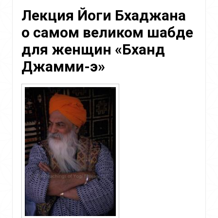
для
Лекция Йоги Бхаджана
беременных,
красота
о самом великом шабде
лица.
Лекция
для женщин «Бханд
Йоги
Бхаджана
Джамми-э»