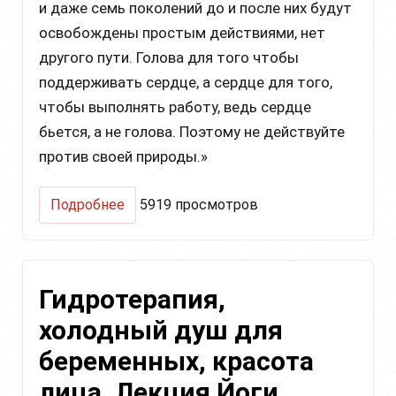
и даже семь поколений до и после них будут
освобождены простым действиями, нет
другого пути. Голова для того чтобы
поддерживать сердце, а сердце для того,
чтобы выполнять работу, ведь сердце
бьется, а не голова. Поэтому не действуйте
против своей природы.»
о
Подробнее
5919 просмотров
Крийя
для
запуска
метаболизма,
Гидротерапия,
улучшения
обмена
холодный душ для
веществ
и
беременных, красота
похудения
лица. Лекция Йоги