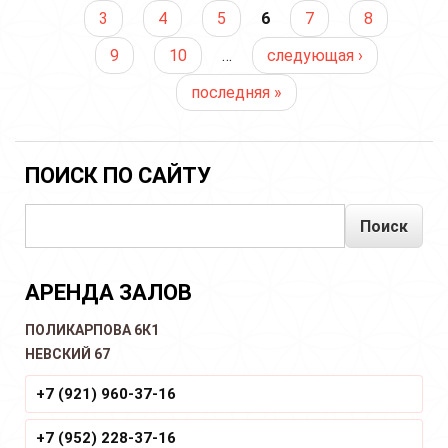
самом
3
4
5
6
7
8
великом
шабде
9
10
…
следующая ›
для
женщин
последняя »
«Бханд
Джамми-
э»
ПОИСК ПО САЙТУ
Поиск
АРЕНДА ЗАЛОВ
ПОЛИКАРПОВА 6К1
НЕВСКИЙ 67
+7 (921) 960-37-16
+7 (952) 228-37-16