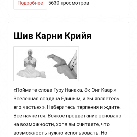
о
Подробнее
5630 просмотров
Крийя
для
комфортного
и
Шив Карни Крийя
счастливого
сна
«Поймите слова Гуру Нанака, Эк Онг Каар:«
Вселенная создана Единым, и вы являетесь
его частью ». Наберитесь терпения и ждите.
Все начнется. Всякое процветание основано
на возможности, хотя вы считаете, что
возможность нужно использовать. Но