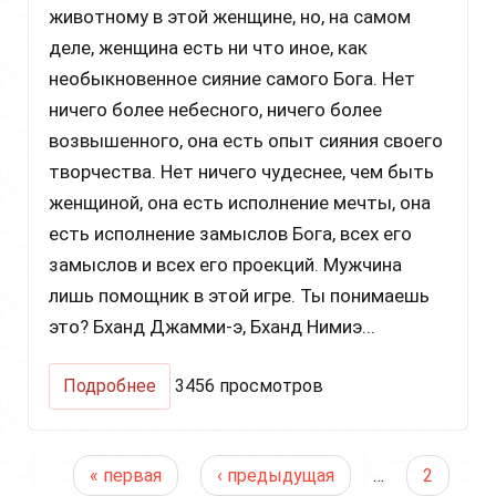
животному в этой женщине, но, на самом
деле, женщина есть ни что иное, как
необыкновенное сияние самого Бога. Нет
ничего более небесного, ничего более
возвышенного, она есть опыт сияния своего
творчества. Нет ничего чудеснее, чем быть
женщиной, она есть исполнение мечты, она
есть исполнение замыслов Бога, всех его
замыслов и всех его проекций. Мужчина
лишь помощник в этой игре. Ты понимаешь
это? Бханд Джамми-э, Бханд Нимиэ...
о
Подробнее
3456 просмотров
Лекция
Йоги
Бхаджана
Страницы
о
« первая
‹ предыдущая
…
2