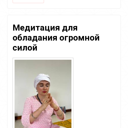
Крийя
для
перенастройки
Ума
Медитация для
и
искоренения
обладания огромной
безумия
и
силой
паранойи