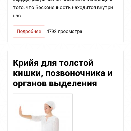
того, что Бесконечность находится внутри
нас.
о
Подробнее
4792 просмотра
Медитация
для
баланса
ума
Крийя для толстой
и
сердца,
кишки, позвоночника и
достижения
бесконечности
органов выделения