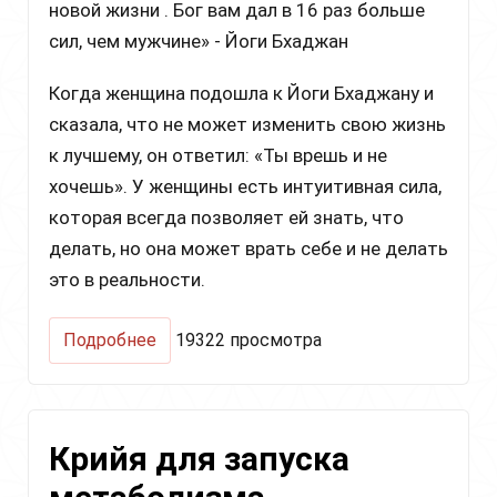
новой жизни . Бог вам дал в 16 раз больше
сил, чем мужчине» - Йоги Бхаджан
Когда женщина подошла к Йоги Бхаджану и
сказала, что не может изменить свою жизнь
к лучшему, он ответил: «Ты врешь и не
хочешь». У женщины есть интуитивная сила,
которая всегда позволяет ей знать, что
делать, но она может врать себе и не делать
это в реальности.
о
Подробнее
19322 просмотра
Для
осознания
женской
силы
Крийя для запуска
и
изменения
судьбы