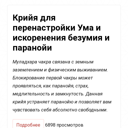
толстой
кишки,
Крийя для
позвоночника
и
перенастройки Ума и
органов
выделения
искоренения безумия и
паранойи
Муладхара чакра связана с земным
заземлением и физическим выживанием.
Блокирование первой чакры может
проявляться, как паранойя, страх,
медлительность и замкнутость. Данная
крийя устраняет паранойю и позволяет вам
чувствовать себя абсолютно свободными.
о
Подробнее
6898 просмотров