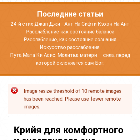
Последние статьи
24-й стих Джап Джи - Ант На Сифти Кэхэн На Ант
Расслабление как состояние баланса
Расслабление, как состояние сознания
Искусство расслабления
Пута Мата Ки Асис. Молитва матери — сила, перед
которой склоняется сам Бог.
Image resize threshold of 10 remote images
Сообщение
has been reached. Please use fewer remote
об
images.
ошибке
Крийя для комфортного