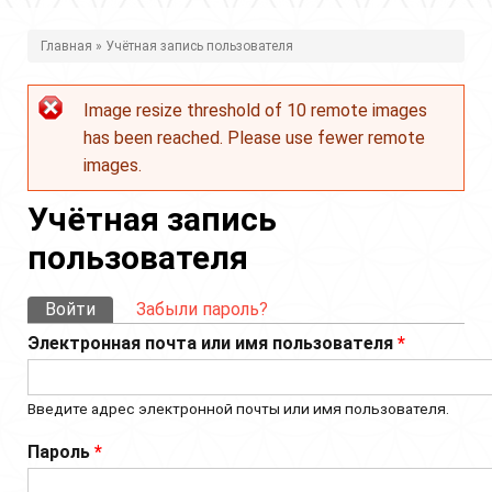
В
Главная
» Учётная запись пользователя
ы
Image resize threshold of 10 remote images
з
Сообщение
has been reached. Please use fewer remote
д
об
images.
е
ошибке
Учётная запись
с
пользователя
ь
(активная вкладка)
Войти
Забыли пароль?
Главные
Электронная почта или имя пользователя
*
вкладки
Введите адрес электронной почты или имя пользователя.
Пароль
*